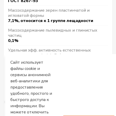
ГОСТ 8267-93
Массосодержание зерен пластинчатой и
игловатой формы
7,1%, относится к 1 группе лещадности
Массосодержание пылевидных и глинистых
частиц
0,1%
Удельная эфф. активность естественных
радионуклидов Аэфф, Бк/кг
225±25
Сайт использует
файлы cookie и
Марка по дробимости при сжатии в цилиндре
сервисы анонимной
М1200
веб-аналитики для
Насыпная плотность, т/м3
предоставления
1,38
удобного, простого и
быстрого доступа к
информации. Вы
можете отключить
[
1 м/куб
]
[
1 тонна
]