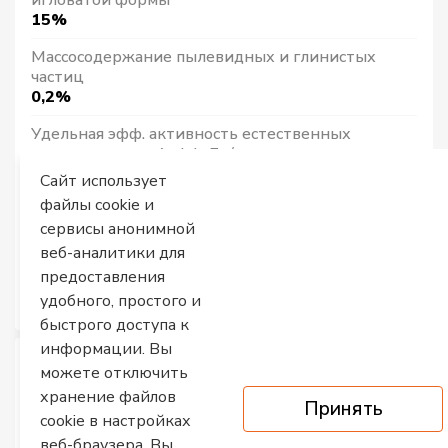
игловатой формы
15%
Массосодержание пылевидных и глинистых
частиц
0,2%
Удельная эфф. активность естественных
радионуклидов Аэфф, Бк/кг
225±25
Сайт использует
файлы cookie и
Марка по дробимости при сжатии в цилиндре
сервисы анонимной
М1200
веб-аналитики для
Насыпная плотность, т/м3
предоставления
1,38
удобного, простого и
быстрого доступа к
информации. Вы
можете отключить
[
1 м/куб
]
[
1 тонна
]
хранение файлов
1 ₽
1 ₽
Принять
cookie в настройках
веб-браузера. Вы