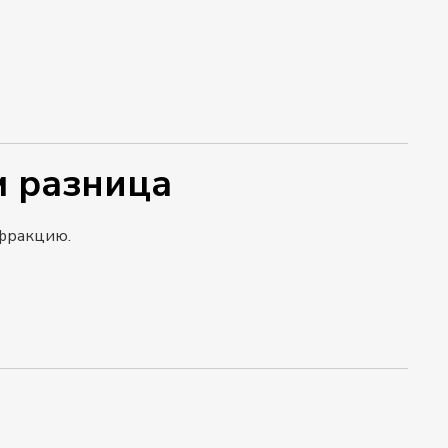
м разница
 фракцию.