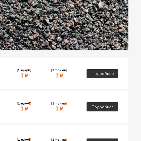
[
1 м/куб
]
[
1 тонна
]
Подробнее
1 ₽
1 ₽
[
1 м/куб
]
[
1 тонна
]
Подробнее
1 ₽
1 ₽
[
1 м/куб
]
[
1 тонна
]